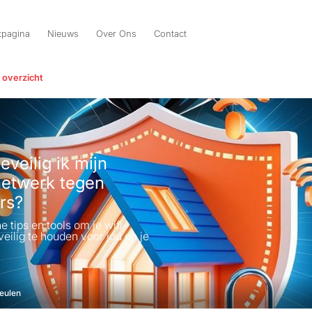
tpagina
Nieuws
Over Ons
Contact
 overzicht
veilig ik mijn
netwerk tegen
rs?
e tips en tools om je wifi-
eilig te houden voor jou en je
eulen