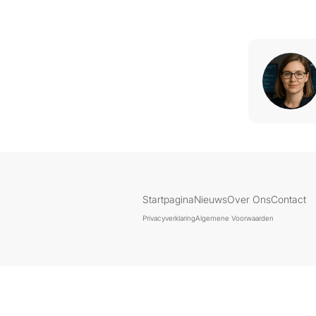
Startpagina
Nieuws
Over Ons
Contact
Privacyverklaring
Algemene Voorwaarden