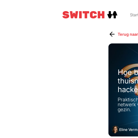
Star
Terug naar
Hoe be
thuis
hacke
Praktisch
netwerk v
gezin.
Eline Verm