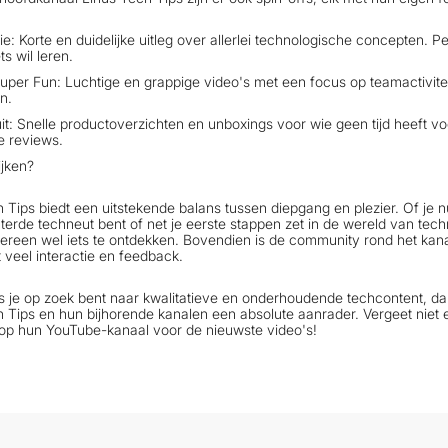
e: Korte en duidelijke uitleg over allerlei technologische concepten. P
ts wil leren.
uper Fun: Luchtige en grappige video's met een focus op teamactivite
n.
it: Snelle productoverzichten en unboxings voor wie geen tijd heeft vo
e reviews.
jken?
 Tips biedt een uitstekende balans tussen diepgang en plezier. Of je 
erde techneut bent of net je eerste stappen zet in de wereld van tech
dereen wel iets te ontdekken. Bovendien is de community rond het kan
t veel interactie en feedback.
s je op zoek bent naar kwalitatieve en onderhoudende techcontent, dan
 Tips en hun bijhorende kanalen een absolute aanrader. Vergeet niet e
op hun YouTube-kanaal voor de nieuwste video's!