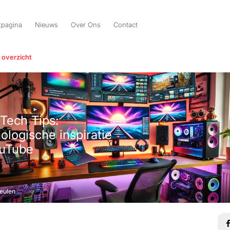
tpagina
Nieuws
Over Ons
Contact
 overzicht
 Tech Tips:
ologische inspiratie
uTube
eulen