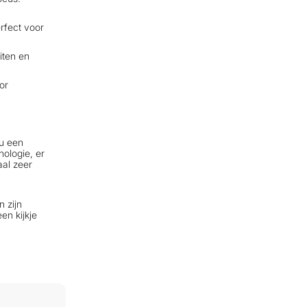
erfect voor
iten en
or
nu een
nologie, er
aal zeer
 zijn
en kijkje