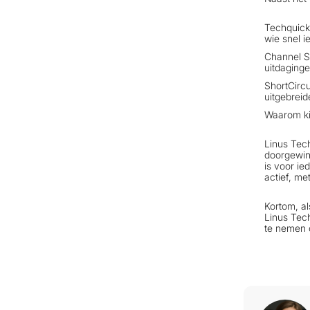
Techquicki
wie snel ie
Channel S
uitdaginge
ShortCircu
uitgebreid
Waarom ki
Linus Tech
doorgewint
is voor ie
actief, me
Kortom, al
Linus Tech
te nemen 