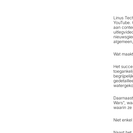
Linus Tech
YouTube. G
aan conten
uitlegvide
nieuwsgier
algemeen, 
Wat maakt
Het succes
toegankeli
begrijpeli
gedetaille
watergekoe
Daarnaast
Wars", waa
waarin ze 
Niet enkel
Naast het 