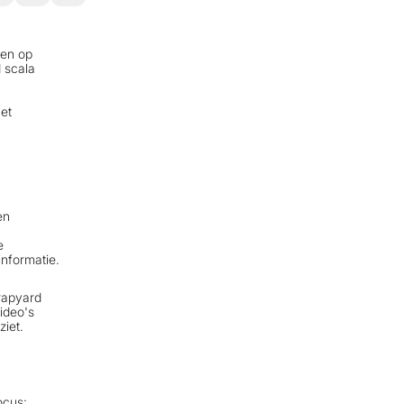
len op
 scala
et
en
e
informatie.
rapyard
ideo's
ziet.
ocus: