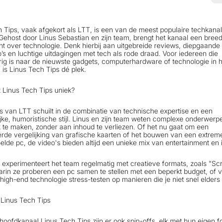
 Tips, vaak afgekort als LTT, is een van de meest populaire techkana
ehost door Linus Sebastian en zijn team, brengt het kanaal een breed
t over technologie. Denk hierbij aan uitgebreide reviews, diepgaande
o’s en luchtige uitdagingen met tech als rode draad. Voor iedereen die
ig is naar de nieuwste gadgets, computerhardware of technologie in h
is Linus Tech Tips dé plek.
 Linus Tech Tips uniek?
 van LTT schuilt in de combinatie van technische expertise en een
jke, humoristische stijl. Linus en zijn team weten complexe onderwerp
jk te maken, zonder aan inhoud te verliezen. Of het nu gaat om een
erde vergelijking van grafische kaarten of het bouwen van een extrem
lde pc, de video's bieden altijd een unieke mix van entertainment en 
 experimenteert het team regelmatig met creatieve formats, zoals "Sc
rin ze proberen een pc samen te stellen met een beperkt budget, of v
high-end technologie stress-testen op manieren die je niet snel elders 
 Linus Tech Tips
hoofdkanaal Linus Tech Tips zijn er ook spin-offs, elk met hun eigen f