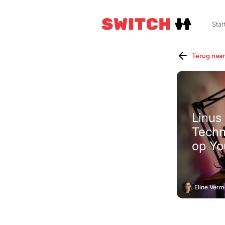
Star
Terug naar
Linus
Techn
op Yo
Eline Verm