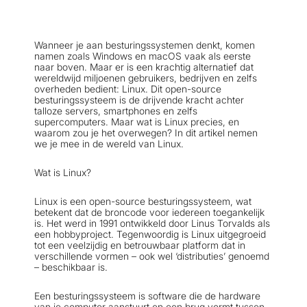
Wanneer je aan besturingssystemen denkt, komen
namen zoals Windows en macOS vaak als eerste
naar boven. Maar er is een krachtig alternatief dat
wereldwijd miljoenen gebruikers, bedrijven en zelfs
overheden bedient: Linux. Dit open-source
besturingssysteem is de drijvende kracht achter
talloze servers, smartphones en zelfs
supercomputers. Maar wat is Linux precies, en
waarom zou je het overwegen? In dit artikel nemen
we je mee in de wereld van Linux.
Wat is Linux?
Linux is een open-source besturingssysteem, wat
betekent dat de broncode voor iedereen toegankelijk
is. Het werd in 1991 ontwikkeld door Linus Torvalds als
een hobbyproject. Tegenwoordig is Linux uitgegroeid
tot een veelzijdig en betrouwbaar platform dat in
verschillende vormen – ook wel ‘distributies’ genoemd
– beschikbaar is.
Een besturingssysteem is software die de hardware
van je computer aanstuurt en een brug vormt tussen